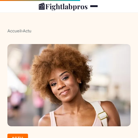
📰
Fightlabpros
Accueil
›
Actu