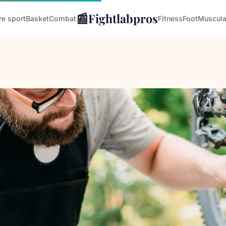
📰
Fightlabpros
re sport
Basket
Combat
Fitness
Foot
Muscula