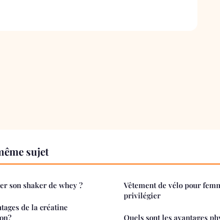
même sujet
r son shaker de whey ?
Vêtement de vélo pour femme
privilégier
tages de la créatine
on?
Quels sont les avantages ph