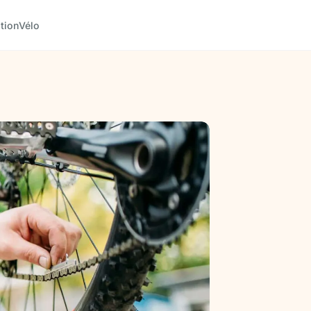
tion
Vélo