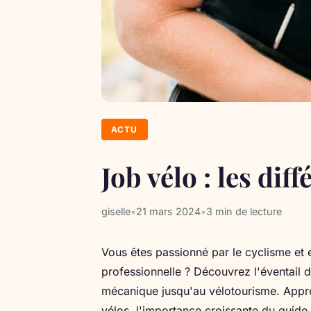
ACTU
Job vélo : les dif
giselle
•
21 mars 2024
•
3 min de lecture
Vous êtes passionné par le cyclisme et e
professionnelle ? Découvrez l'éventail d
mécanique jusqu'au vélotourisme. Appre
vélos, l'importance croissante du guide 