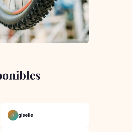
sponibles
giselle
G