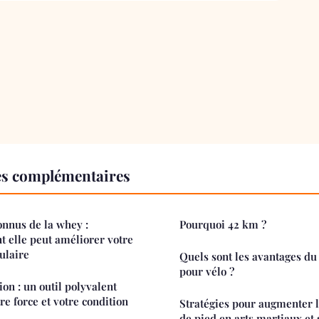
es complémentaires
nnus de la whey :
Pourquoi 42 km ?
 elle peut améliorer votre
ulaire
Quels sont les avantages d
pour vélo ?
ion : un outil polyvalent
e force et votre condition
Stratégies pour augmenter l
de pied en arts martiaux et