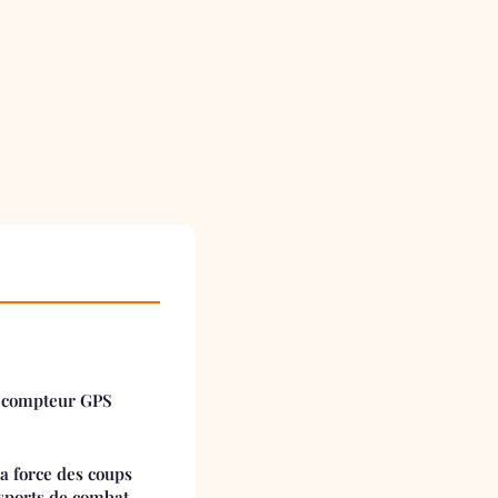
u compteur GPS
a force des coups
 sports de combat