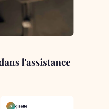
ans l'assistance
giselle
G