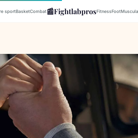
📰
Fightlabpros
re sport
Basket
Combat
Fitness
Foot
Muscula