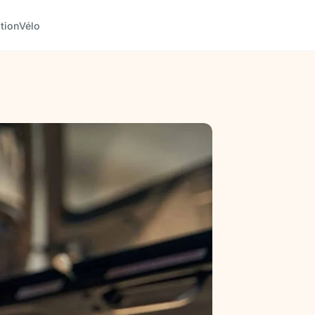
tion
Vélo