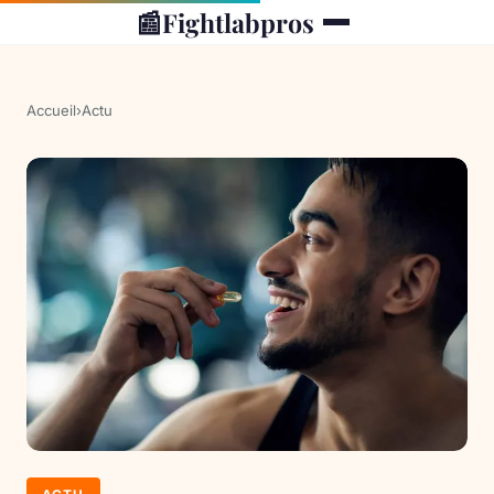
📰
Fightlabpros
Accueil
›
Actu