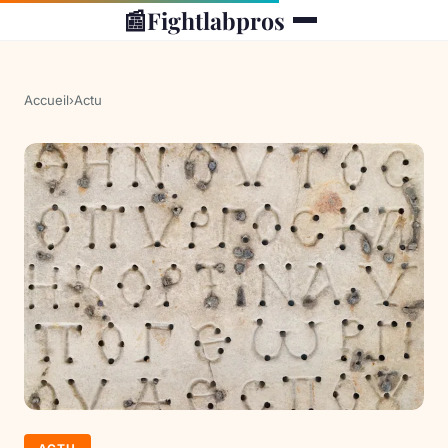
📰
Fightlabpros
Accueil
›
Actu